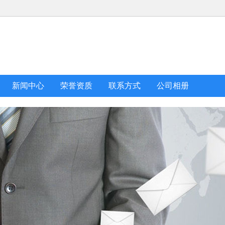
新闻中心
荣誉资质
联系方式
公司相册