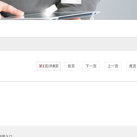
第
1
页/共
0
页
首页
下一页
上一页
尾
管理入口