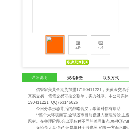
详细说明
规格参数
联系方式
信管家美黄金期货加盟
17190411221
，美黄金交易
真实交易，笔笔交易可拉交割单，实力雄厚。本公司实体
190411221 QQ763145826
今日分享形态背后的战略含义，希望对你有帮助
**整个大环境而言
,
全球股市目前皆进入整理阶段
,
主
题材。在整理阶段
,
会出现各种不同的整理形态
,
每种形态
无论是大盘也好
,
还是单只个股也罢
,
如果一方面不能