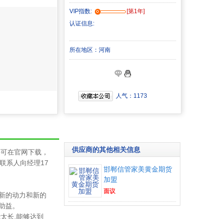
VIP指数:
[第1年]
认证信息:
所在地区：河南
人气：
1173
供应商的其他相关信息
件可在官网下载，
联系人向经理
17
邯郸信管家美黄金期货
加盟
面议
新的动力和新的
助益。
能太长
,
能够达到