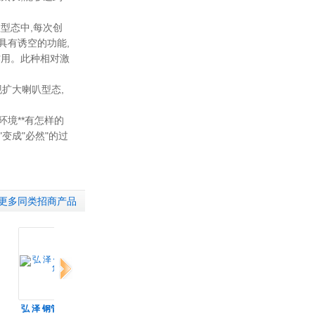
叭型态中
,
每次创
具有诱空的功能
,
作用。此种相对激
现扩大喇叭型态
,
环境**有怎样的
"
变成
"
必然
"
的过
;
更多同类招商产品
下一组
弘 泽 钢管 镀锌角
江苏威丽金不锈钢
弘泽 供应镀锌方矩
直销