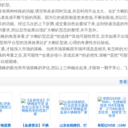
喇叭型。
具有两种特殊的功能
:
诱空和杀多同时完成
,
并且时间不会太久。在扩大喇
低者造成不断亏损的局面。因为它的底部都是愈来愈低
,
不断创新低
,
所以它
多的功能。经过几次的上下折腾
,
成交量自然会萎缩下来
,
达到快速洗盘的
的要求
,
所以后市如果出现扩大喇叭型态的整理
,
并不意外。
策略的角度来看
,
扩大喇叭型态是**的选择**其他可能性而言
,
后市如果不出
型和平台型的洗筹效果比扩大喇叭型差
,
心理的奇袭性亦比较低。
贯通
,
才能深入市场的策略。当然市场策略跟市场环境息息相关
,
有怎样的大
略的考量之后
,
其可能性**会逐步缩小
,
变成后来**的必然性
,
策略**是把
"
可能
界比较困难。
战略的眼光和市场策略的评估
,
把以上三种融合起来
,
才能有一颗平常心。"}
查看
济南股票
【金鼎管业】不锈
山东在线精切、打
阜阳Q345B（16M