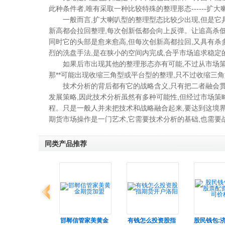
此种条件者
,
唯有采取一种比较特殊的整理形态
------
扩大
一般而言
,
扩大喇叭型的整理型态比较少出现
,
但是它
新高都会拉回整理
,
每次创新低都会向上反弹。让追高杀
同时它的头部是愈来愈高
,
但每次创新高都拉回
,
又具有杀
烈的洗盘手法
,
是在狭小的空间内完成
,
合乎市场追求稳定
如果后市出现其他的整理形态亦有可能
,
不过从市场
那**可能出现收缩三角型或平台型的整理
,
只不过收缩三角
技术分析的背后都有它的战略含义
,
只有把二者融会
发展策略
,
因此技术分析虽然有多种可能性
,
但经过市场策
程。只是一般人并未把技术和战略融合起来
,
要达到这境
期货市场操作是一门艺术
,
它需要技术分析的基础
,
也需要
同类产品推荐
上一组
东换热器用316L
邯郸信管家美黄金
有钱怎么投资股指
股民钱包: